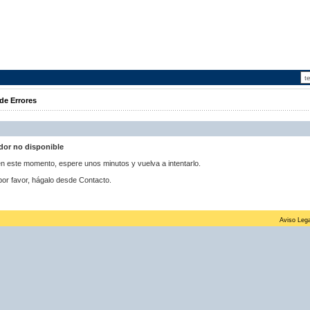
de Errores
idor no disponible
 en este momento, espere unos minutos y vuelva a intentarlo.
por favor, hágalo desde Contacto.
Aviso Lega