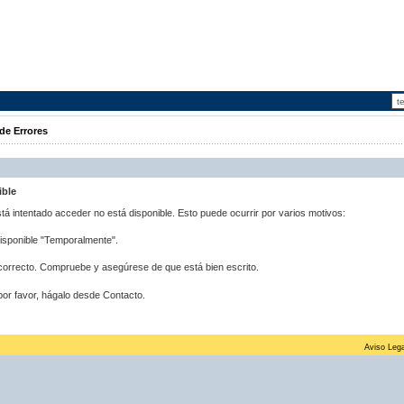
de Errores
ible
stá intentado acceder no está disponible. Esto puede ocurrir por varios motivos:
disponible "Temporalmente".
correcto. Compruebe y asegúrese de que está bien escrito.
por favor, hágalo desde Contacto.
Aviso Lega