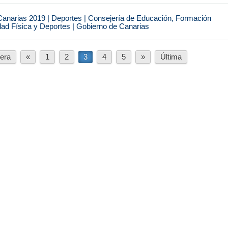
narias 2019 | Deportes | Consejería de Educación, Formación
idad Física y Deportes | Gobierno de Canarias
era
«
1
2
3
4
5
»
Última