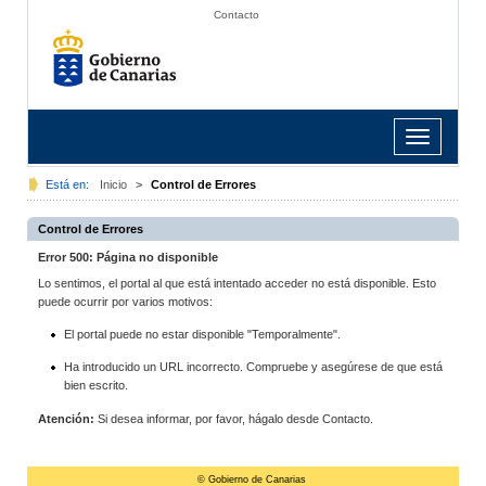
Contacto
Toggle
navigation
Está en:
Inicio
>
Control de Errores
Control de Errores
Error 500: Página no disponible
Lo sentimos, el portal al que está intentado acceder no está disponible. Esto
puede ocurrir por varios motivos:
El portal puede no estar disponible "Temporalmente".
Ha introducido un URL incorrecto. Compruebe y asegúrese de que está
bien escrito.
Atención:
Si desea informar, por favor, hágalo desde Contacto.
© Gobierno de Canarias