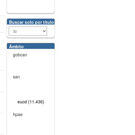
Buscar solo por título
Ámbito
gobcan
san
eucd (11.436)
hpae