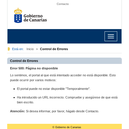
Contacto
Toggle
navigation
Está en:
Inicio
>
Control de Errores
Control de Errores
Error 500: Página no disponible
Lo sentimos, el portal al que está intentado acceder no está disponible. Esto
puede ocurrir por varios motivos:
El portal puede no estar disponible "Temporalmente".
Ha introducido un URL incorrecto. Compruebe y asegúrese de que está
bien escrito.
Atención:
Si desea informar, por favor, hágalo desde Contacto.
© Gobierno de Canarias