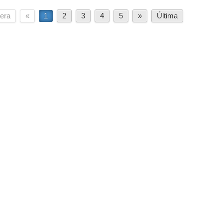
era
«
1
2
3
4
5
»
Última