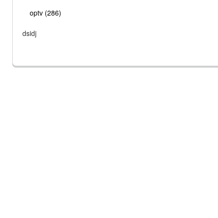
optv (286)
dsidj