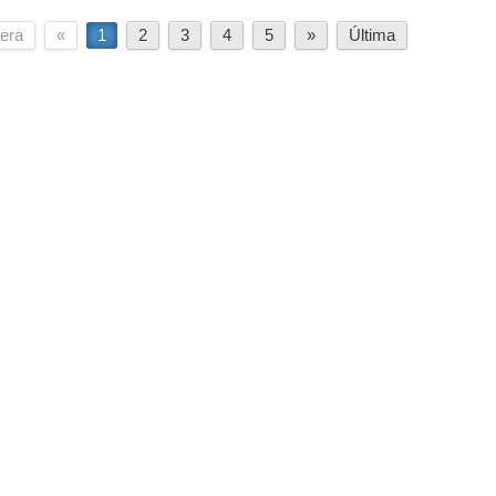
era
«
1
2
3
4
5
»
Última