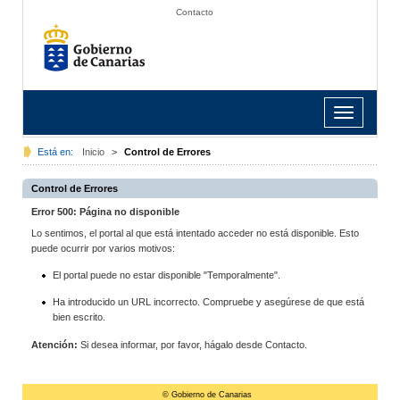
Contacto
Toggle
navigation
Está en:
Inicio
>
Control de Errores
Control de Errores
Error 500: Página no disponible
Lo sentimos, el portal al que está intentado acceder no está disponible. Esto
puede ocurrir por varios motivos:
El portal puede no estar disponible "Temporalmente".
Ha introducido un URL incorrecto. Compruebe y asegúrese de que está
bien escrito.
Atención:
Si desea informar, por favor, hágalo desde Contacto.
© Gobierno de Canarias