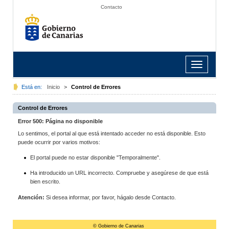
Contacto
Toggle
navigation
Está en:
Inicio
>
Control de Errores
Control de Errores
Error 500: Página no disponible
Lo sentimos, el portal al que está intentado acceder no está disponible. Esto
puede ocurrir por varios motivos:
El portal puede no estar disponible "Temporalmente".
Ha introducido un URL incorrecto. Compruebe y asegúrese de que está
bien escrito.
Atención:
Si desea informar, por favor, hágalo desde Contacto.
© Gobierno de Canarias