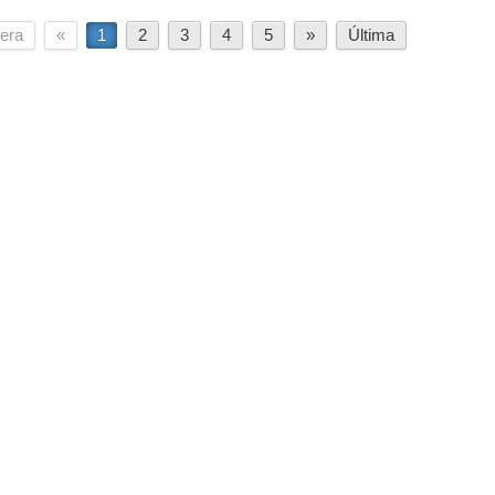
era
«
1
2
3
4
5
»
Última