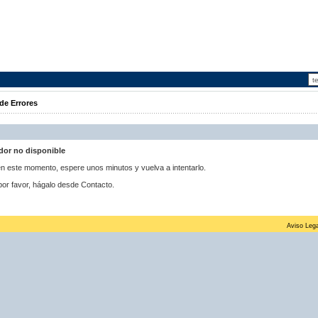
de Errores
idor no disponible
 en este momento, espere unos minutos y vuelva a intentarlo.
por favor, hágalo desde Contacto.
Aviso Lega