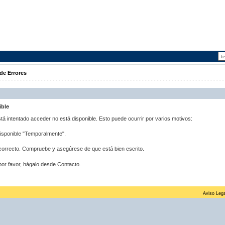
de Errores
ible
stá intentado acceder no está disponible. Esto puede ocurrir por varios motivos:
disponible "Temporalmente".
correcto. Compruebe y asegúrese de que está bien escrito.
por favor, hágalo desde Contacto.
Aviso Lega