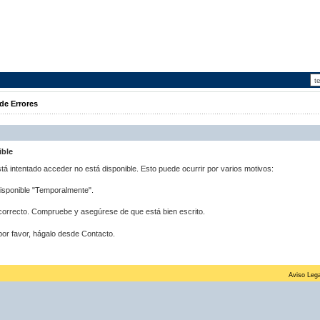
de Errores
ible
stá intentado acceder no está disponible. Esto puede ocurrir por varios motivos:
disponible "Temporalmente".
correcto. Compruebe y asegúrese de que está bien escrito.
por favor, hágalo desde Contacto.
Aviso Lega