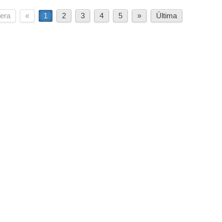
era
«
1
2
3
4
5
»
Última