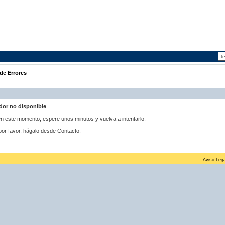
de Errores
idor no disponible
 en este momento, espere unos minutos y vuelva a intentarlo.
por favor, hágalo desde Contacto.
Aviso Lega