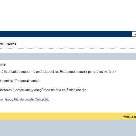
de Errores
ible
stá intentado acceder no está disponible. Esto puede ocurrir por varios motivos:
disponible "Temporalmente".
correcto. Compruebe y asegúrese de que está bien escrito.
por favor, hágalo desde Contacto.
Aviso Lega