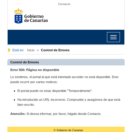
Contacto
Toggle
navigation
Está en:
Inicio
>
Control de Errores
Control de Errores
Error 500: Página no disponible
Lo sentimos, el portal al que está intentado acceder no está disponible. Esto
puede ocurrir por varios motivos:
El portal puede no estar disponible "Temporalmente".
Ha introducido un URL incorrecto. Compruebe y asegúrese de que está
bien escrito.
Atención:
Si desea informar, por favor, hágalo desde Contacto.
© Gobierno de Canarias