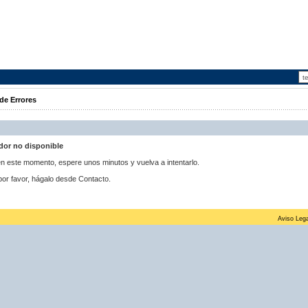
de Errores
idor no disponible
 en este momento, espere unos minutos y vuelva a intentarlo.
por favor, hágalo desde Contacto.
Aviso Lega