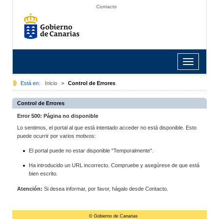
Contacto
Toggle
navigation
Está en:
Inicio
>
Control de Errores
Control de Errores
Error 500: Página no disponible
Lo sentimos, el portal al que está intentado acceder no está disponible. Esto
puede ocurrir por varios motivos:
El portal puede no estar disponible "Temporalmente".
Ha introducido un URL incorrecto. Compruebe y asegúrese de que está
bien escrito.
Atención:
Si desea informar, por favor, hágalo desde Contacto.
© Gobierno de Canarias