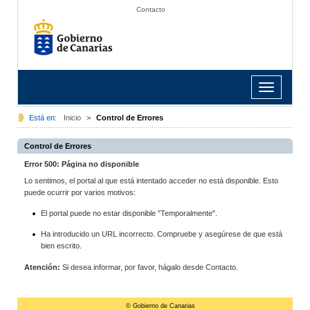
Contacto
Toggle
navigation
Está en:
Inicio
>
Control de Errores
Control de Errores
Error 500: Página no disponible
Lo sentimos, el portal al que está intentado acceder no está disponible. Esto
puede ocurrir por varios motivos:
El portal puede no estar disponible "Temporalmente".
Ha introducido un URL incorrecto. Compruebe y asegúrese de que está
bien escrito.
Atención:
Si desea informar, por favor, hágalo desde Contacto.
© Gobierno de Canarias