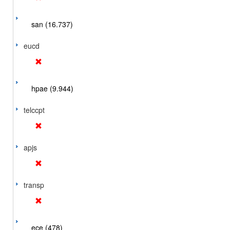
san (16.737)
eucd
hpae (9.944)
telccpt
apjs
transp
ece (478)