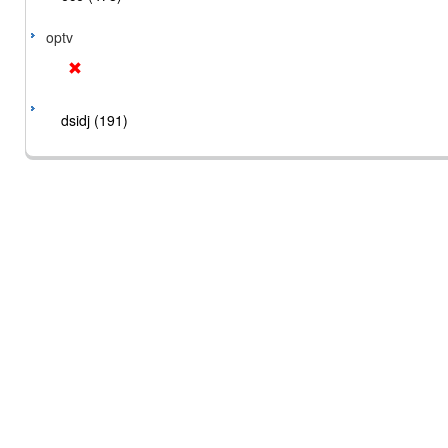
optv
dsidj (191)