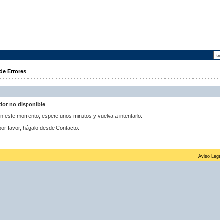
de Errores
idor no disponible
 en este momento, espere unos minutos y vuelva a intentarlo.
por favor, hágalo desde Contacto.
Aviso Lega