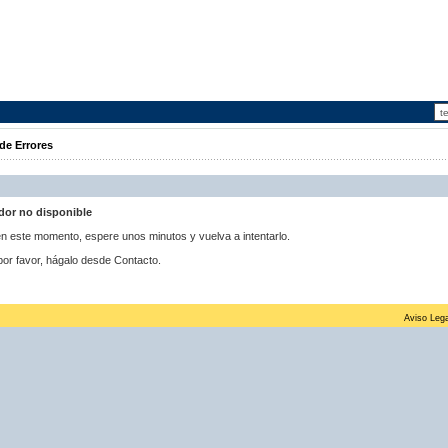
de Errores
idor no disponible
 en este momento, espere unos minutos y vuelva a intentarlo.
por favor, hágalo desde Contacto.
Aviso Lega