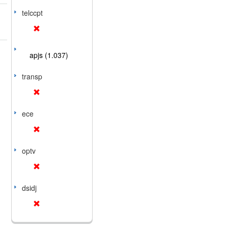
telccpt
apjs (1.037)
transp
ece
optv
dsidj