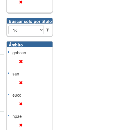
Buscar solo por título
Ámbito
gobcan
san
eucd
hpae