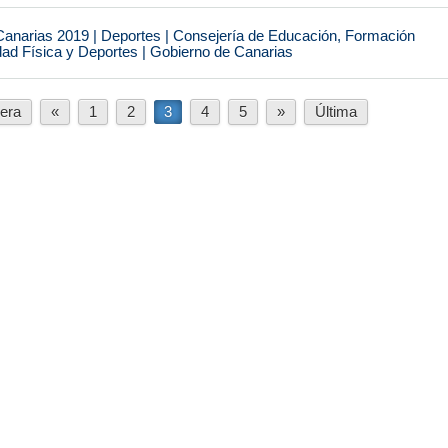
narias 2019 | Deportes | Consejería de Educación, Formación
idad Física y Deportes | Gobierno de Canarias
era
«
1
2
3
4
5
»
Última