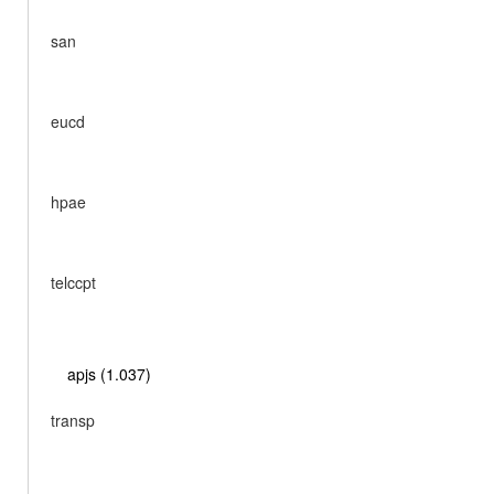
san
eucd
hpae
telccpt
apjs (1.037)
transp