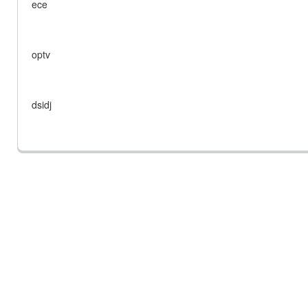
ece
optv
dsidj