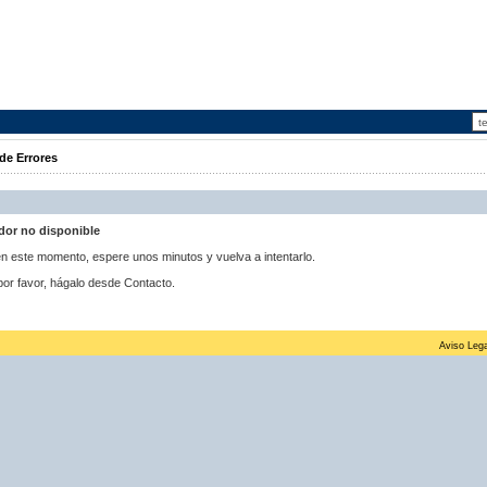
de Errores
idor no disponible
 en este momento, espere unos minutos y vuelva a intentarlo.
por favor, hágalo desde Contacto.
Aviso Lega