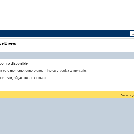
de Errores
idor no disponible
 en este momento, espere unos minutos y vuelva a intentarlo.
por favor, hágalo desde Contacto.
Aviso Lega