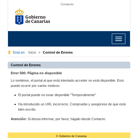
Contacto
Toggle
navigation
Está en:
Inicio
>
Control de Errores
Control de Errores
Error 500: Página no disponible
Lo sentimos, el portal al que está intentado acceder no está disponible. Esto
puede ocurrir por varios motivos:
El portal puede no estar disponible "Temporalmente".
Ha introducido un URL incorrecto. Compruebe y asegúrese de que está
bien escrito.
Atención:
Si desea informar, por favor, hágalo desde Contacto.
© Gobierno de Canarias