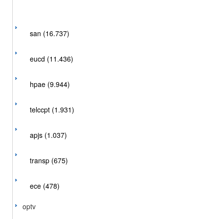
san (16.737)
eucd (11.436)
hpae (9.944)
telccpt (1.931)
apjs (1.037)
transp (675)
ece (478)
optv