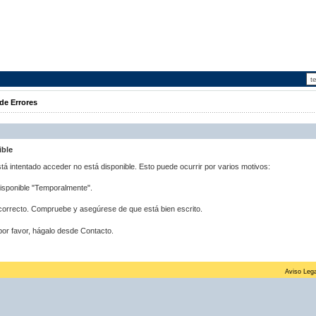
de Errores
ible
stá intentado acceder no está disponible. Esto puede ocurrir por varios motivos:
disponible "Temporalmente".
correcto. Compruebe y asegúrese de que está bien escrito.
por favor, hágalo desde Contacto.
Aviso Lega