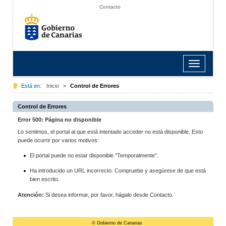
Contacto
Toggle
navigation
Está en:
Inicio
>
Control de Errores
Control de Errores
Error 500: Página no disponible
Lo sentimos, el portal al que está intentado acceder no está disponible. Esto
puede ocurrir por varios motivos:
El portal puede no estar disponible "Temporalmente".
Ha introducido un URL incorrecto. Compruebe y asegúrese de que está
bien escrito.
Atención:
Si desea informar, por favor, hágalo desde Contacto.
© Gobierno de Canarias