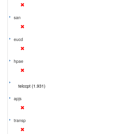
san
eucd
hpae
telccpt (1.931)
apjs
transp