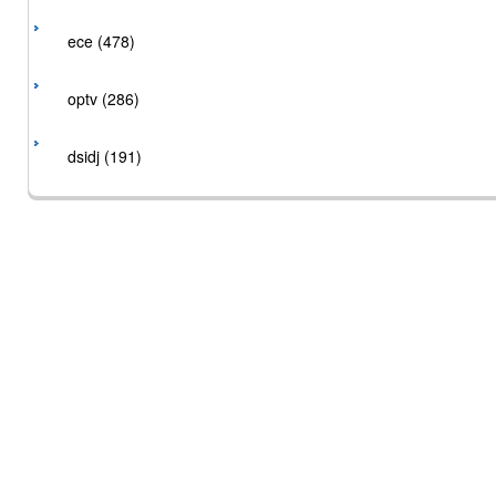
ece (478)
optv (286)
dsidj (191)