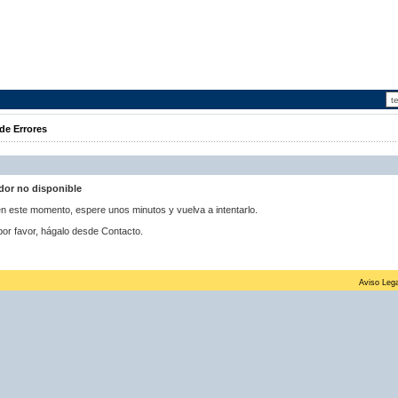
de Errores
idor no disponible
 en este momento, espere unos minutos y vuelva a intentarlo.
por favor, hágalo desde Contacto.
Aviso Lega