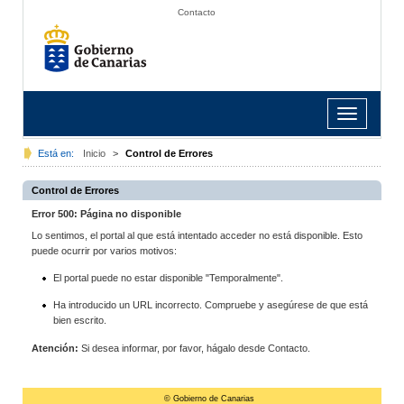
Contacto
Toggle
navigation
Está en:
Inicio
>
Control de Errores
Control de Errores
Error 500: Página no disponible
Lo sentimos, el portal al que está intentado acceder no está disponible. Esto
puede ocurrir por varios motivos:
El portal puede no estar disponible "Temporalmente".
Ha introducido un URL incorrecto. Compruebe y asegúrese de que está
bien escrito.
Atención:
Si desea informar, por favor, hágalo desde Contacto.
© Gobierno de Canarias