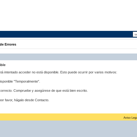
de Errores
ible
stá intentado acceder no está disponible. Esto puede ocurrir por varios motivos:
disponible "Temporalmente".
correcto. Compruebe y asegúrese de que está bien escrito.
por favor, hágalo desde Contacto.
Aviso Lega