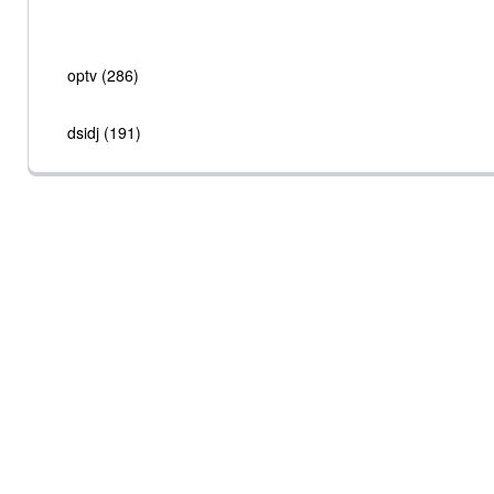
optv (286)
dsidj (191)