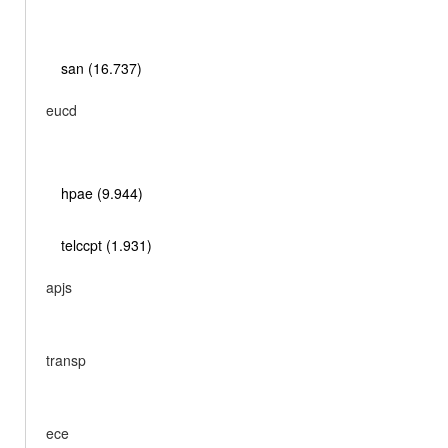
san (16.737)
eucd
hpae (9.944)
telccpt (1.931)
apjs
transp
ece