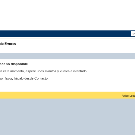
de Errores
idor no disponible
 en este momento, espere unos minutos y vuelva a intentarlo.
por favor, hágalo desde Contacto.
Aviso Lega