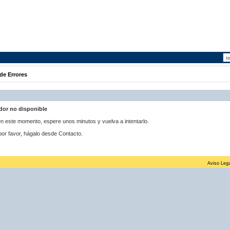
de Errores
idor no disponible
 en este momento, espere unos minutos y vuelva a intentarlo.
por favor, hágalo desde Contacto.
Aviso Lega