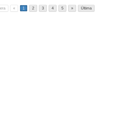
era
«
1
2
3
4
5
»
Última