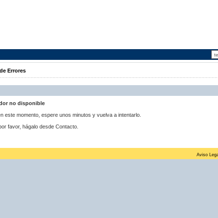
de Errores
idor no disponible
 en este momento, espere unos minutos y vuelva a intentarlo.
por favor, hágalo desde Contacto.
Aviso Lega