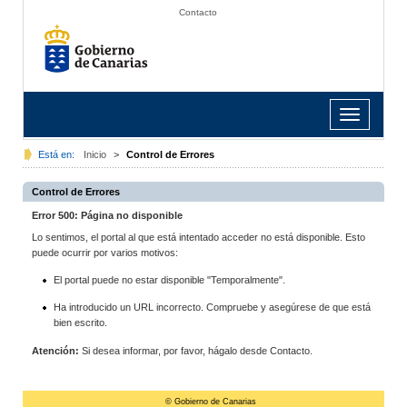
Contacto
Toggle
navigation
Está en:
Inicio
>
Control de Errores
Control de Errores
Error 500: Página no disponible
Lo sentimos, el portal al que está intentado acceder no está disponible. Esto
puede ocurrir por varios motivos:
El portal puede no estar disponible "Temporalmente".
Ha introducido un URL incorrecto. Compruebe y asegúrese de que está
bien escrito.
Atención:
Si desea informar, por favor, hágalo desde Contacto.
© Gobierno de Canarias