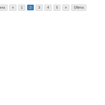
era
«
1
2
3
4
5
»
Última