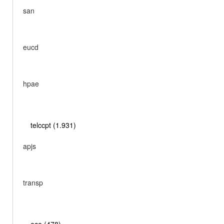
san
eucd
hpae
telccpt (1.931)
apjs
transp