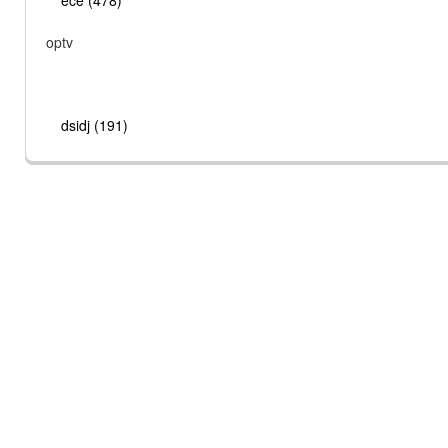
ece (478)
optv
dsidj (191)