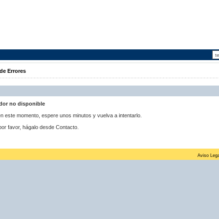
de Errores
idor no disponible
 en este momento, espere unos minutos y vuelva a intentarlo.
por favor, hágalo desde Contacto.
Aviso Lega