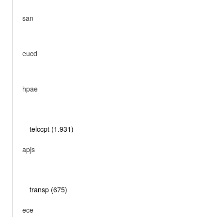
san
eucd
hpae
telccpt (1.931)
apjs
transp (675)
ece