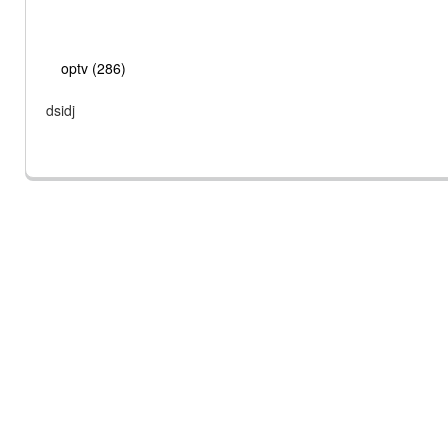
optv (286)
dsidj