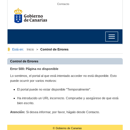
Contacto
Toggle
navigation
Está en:
Inicio
>
Control de Errores
Control de Errores
Error 500: Página no disponible
Lo sentimos, el portal al que está intentado acceder no está disponible. Esto
puede ocurrir por varios motivos:
El portal puede no estar disponible "Temporalmente".
Ha introducido un URL incorrecto. Compruebe y asegúrese de que está
bien escrito.
Atención:
Si desea informar, por favor, hágalo desde Contacto.
© Gobierno de Canarias