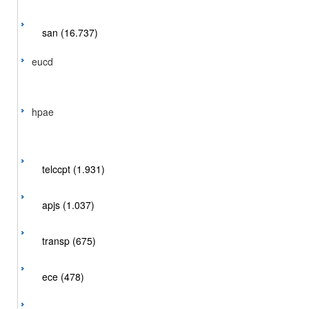
san (16.737)
eucd
hpae
telccpt (1.931)
apjs (1.037)
transp (675)
ece (478)