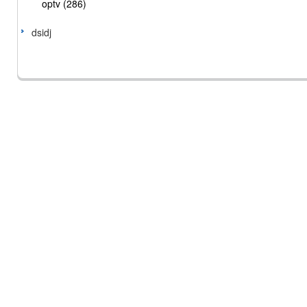
optv (286)
dsidj