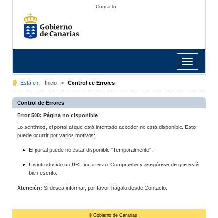
Contacto
Toggle
navigation
Está en:
Inicio
>
Control de Errores
Control de Errores
Error 500: Página no disponible
Lo sentimos, el portal al que está intentado acceder no está disponible. Esto
puede ocurrir por varios motivos:
El portal puede no estar disponible "Temporalmente".
Ha introducido un URL incorrecto. Compruebe y asegúrese de que está
bien escrito.
Atención:
Si desea informar, por favor, hágalo desde Contacto.
© Gobierno de Canarias